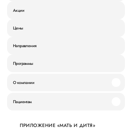
Акции
Цены
Направления
Программы
О компании
Миссия и ценности
Пациентам
Наши преимущества
Акции
История
ПРИЛОЖЕНИЕ «МАТЬ И ДИТЯ»
Личный кабинет
Новости