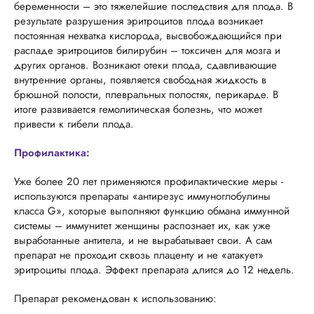
беременности – это тяжелейшие последствия для плода. В
результате разрушения эритроцитов плода возникает
постоянная нехватка кислорода, высвобождающийся при
распаде эритроцитов билирубин – токсичен для мозга и
других органов. Возникают отеки плода, сдавливающие
внутренние органы, появляется свободная жидкость в
брюшной полости, плевральных полостях, перикарде. В
итоге развивается гемолитическая болезнь, что может
привести к гибели плода.
Профилактика:
Уже более 20 лет применяются профилактические меры -
используются препараты «антирезус иммуноглобулины
класса G», которые выполняют функцию обмана иммунной
системы – иммунитет женщины распознает их, как уже
выработанные антитела, и не вырабатывает свои. А сам
препарат не проходит сквозь плаценту и не «атакует»
эритроциты плода. Эффект препарата длится до 12 недель.
Препарат рекомендован к использованию: