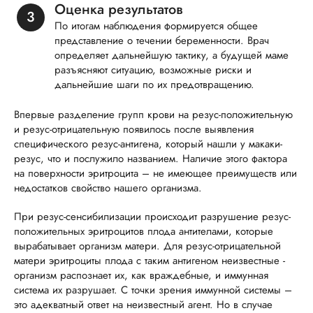
Оценка результатов
По итогам наблюдения формируется общее
представление о течении беременности. Врач
определяет дальнейшую тактику, а будущей маме
разъясняют ситуацию, возможные риски и
дальнейшие шаги по их предотвращению.
Впервые разделение групп крови на резус-положительную
и резус-отрицательную появилось после выявления
специфического резус-антигена, который нашли у макаки-
резус, что и послужило названием. Наличие этого фактора
на поверхности эритроцита – не имеющее преимуществ или
недостатков свойство нашего организма.
При резус-сенсибилизации происходит разрушение резус-
положительных эритроцитов плода антителами, которые
вырабатывает организм матери. Для резус-отрицательной
матери эритроциты плода с таким антигеном неизвестные -
организм распознает их, как враждебные, и иммунная
система их разрушает. С точки зрения иммунной системы –
это адекватный ответ на неизвестный агент. Но в случае