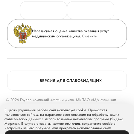
Персональные данные
Руководство
Горячая линия качества
Сотрудничество
Вопрос-ответ
Инвесторам
Независимая оценка качества оказания услуг
Приложение пациента
медицинским организациям.
Оценить
Журнал «Мать и дитя»
Статьи
Вакансии
Заболевания
Медицинский туризм
Конкурс в ординатуру
Для прессы
ВЕРСИЯ ДЛЯ СЛАБОВИДЯЩИХ
© 2026 Группа компаний «Мать и дитя» МКПАО «МД Медикал
Груп»
mcclinics.ru
. Все права защищены. ООО «ХАВЕН» входит в
В целях улучшения работы сайт использует cookie. Продолжая
Группу компаний «Мать и дитя».
пользоваться сайтом, вы выражаете свое согласие на обработку ваших
статистических данных с использованием метрических программ (Яндекс
Метрика). В случае отказа вы можете отключить сохранение cookie в
настройках вашего браузера или прекратить использование сайта.