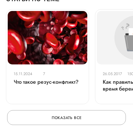
15.11.2024
7
26.05.2017
15
Что такое резус-конфликт?
Как правиль
время бере
ПОКАЗАТЬ ВСЕ