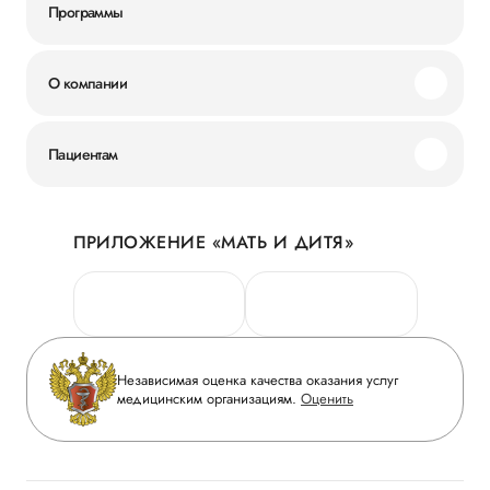
Программы
О компании
Миссия и ценности
Пациентам
Наши преимущества
Акции
История
ПРИЛОЖЕНИЕ «МАТЬ И ДИТЯ»
Личный кабинет
Новости
Персональные данные
Руководство
Горячая линия качества
Сотрудничество
Вопрос-ответ
Инвесторам
Независимая оценка качества оказания услуг
Приложение пациента
медицинским организациям.
Оценить
Журнал «Мать и дитя»
Статьи
Вакансии
Заболевания
Медицинский туризм