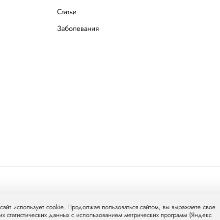
Статьи
Заболевания
л Груп»
mcclinics.ru
. Все права защищены. ООО «ХАВЕН» входит в
сайт использует cookie. Продолжая пользоваться сайтом, вы выражаете свое
их статистических данных с использованием метрических программ (Яндекс