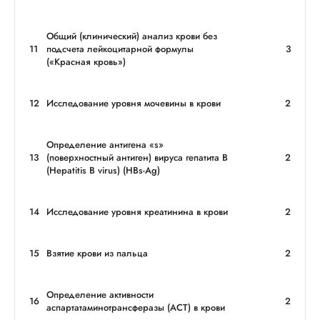
Общий (клинический) анализ крови без
11
подсчета лейкоцитарной формулы
3
(«Красная кровь»)
12
Исследование уровня мочевины в крови
2
Определение антигена «s»
13
(поверхностный антиген) вируса гепатита В
2
(Hepatitis B virus) (HBs-Ag)
14
Исследование уровня креатинина в крови
2
15
Взятие крови из пальца
2
Определение активности
16
2
аспартатаминотрансферазы (АСТ) в крови