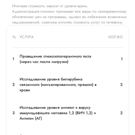
Итоговая стоимость зависит от уровня врача.
Администрация клиники принимает все меры по своевременному
обновлению цен на программы, однако во избежание возможных
недоразумений, советуем уточнять стоимость услуг по телефону.
№
УСЛУГА
КОЛ-ВО
Проведение глюкозотолерантного теста
1
1
(через час после нагрузки)
Исследование уровня билирубина
2
связанного (конъюгированного, прямого) в
2
крови
Исследование уровня антител к вирусу
3
иммунодефицита человека 1,2 (ВИЧ 1,2) +
2
Антиген (АГ)