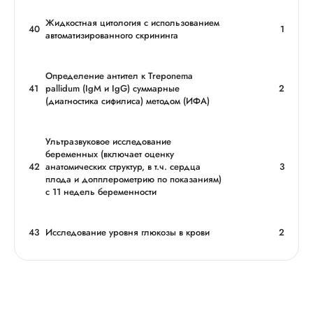
Жидкостная цитология с использованием
40
1
автоматизированного скрининга
Определение антител к Treponema
41
pallidum (IgМ и IgG) суммарные
2
(диагностика сифилиса) методом (ИФА)
Ультразвуковое исследование
беременных (включает оценку
42
анатомических структур, в т.ч. сердца
3
плода и допплерометрию по показаниям)
с 11 недель беременности
43
Исследование уровня глюкозы в крови
2