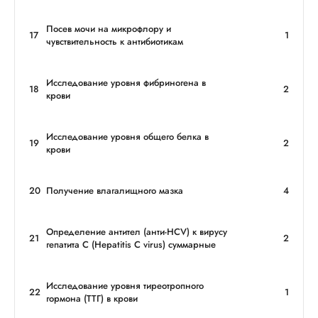
Посев мочи на микрофлору и
17
1
чувствительность к антибиотикам
Исследование уровня фибриногена в
18
2
крови
Исследование уровня общего белка в
19
2
крови
20
Получение влагалищного мазка
4
Определение антител (анти-HCV) к вирусу
21
2
гепатита С (Hepatitis C virus) суммарные
Исследование уровня тиреотропного
22
1
гормона (ТТГ) в крови