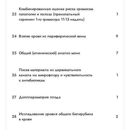
Комбинированная оценка риска хромосом
23
патологии и гестоза (пренатальный
1
скрининг 1-го триместра 11-13 недель)
24
Взятие крови из периферической вены
9
25
Общий (клинический) анализ мочи
7
Посев материала из цервикального
26
канала на микрофлору и чувствительность
1
к антибиотикам
27
Допплерометрия плода
1
Исследование уровня общего билирубина
28
2
в крови