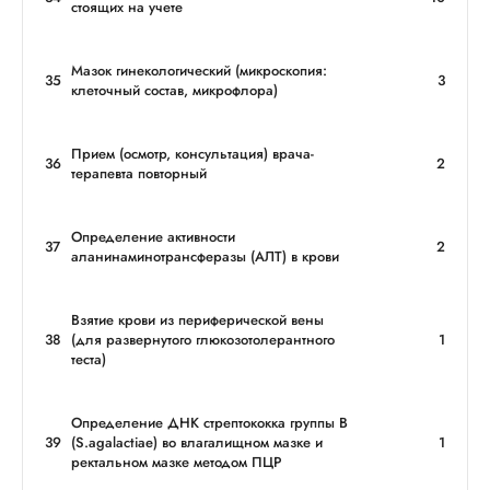
стоящих на учете
Мазок гинекологический (микроскопия:
35
3
клеточный состав, микрофлора)
Прием (осмотр, консультация) врача-
36
2
терапевта повторный
Определение активности
37
2
аланинаминотрансферазы (АЛТ) в крови
Взятие крови из периферической вены
38
(для развернутого глюкозотолерантного
1
теста)
Определение ДНК стрептококка группы B
39
(S.agalactiae) во влагалищном мазке и
1
ректальном мазке методом ПЦР