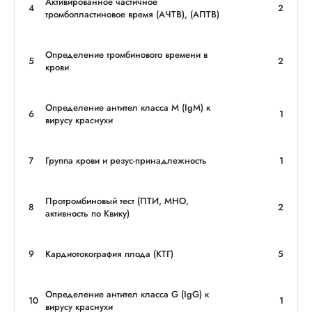
Активированное частичное
4
2
тромбопластиновое время (АЧТВ), (АПТВ)
Определение тромбинового времени в
5
2
крови
Определение антител класса М (IgМ) к
6
1
вирусу краснухи
7
Группа крови и резус-принадлежность
1
Протромбиновый тест (ПТИ, МНО,
8
2
активность по Квику)
9
Кардиотокография плода (КТГ)
5
Определение антител класса G (IgG) к
10
1
вирусу краснухи