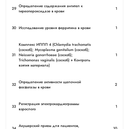
Определение содержания антител к
29
1
тиреопероксидазе в крови
30
Исследование уровня ферритина в крови
1
Комплекс ИППП 4 (Сhlamydia trachomatis
(соскоб); Mycoplasma genitalium (соскоб);
31
Neisseria gonorrhoeае (соскоб);
1
Trichomonas vaginalis (соскоб) + Контроль
взятия материала)
Определение активности щелочной
32
2
фосфатазы в крови
Регистрация электрокардиограммы
33
1
взрослого
Акушерский прием для пациентов,
34
10