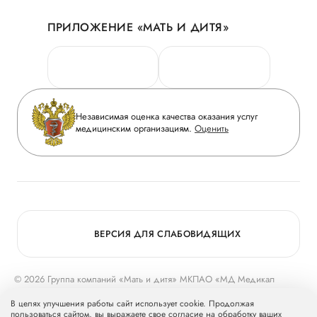
Акции
История
ПРИЛОЖЕНИЕ «МАТЬ И ДИТЯ»
Личный кабинет
Новости
Персональные данные
Руководство
Горячая линия качества
Сотрудничество
Вопрос-ответ
Инвесторам
Независимая оценка качества оказания услуг
Приложение пациента
медицинским организациям.
Оценить
Журнал «Мать и дитя»
Статьи
Вакансии
Заболевания
Медицинский туризм
Конкурс в ординатуру
Для прессы
ВЕРСИЯ ДЛЯ СЛАБОВИДЯЩИХ
© 2026 Группа компаний «Мать и дитя» МКПАО «МД Медикал
Груп»
mcclinics.ru
. Все права защищены. ООО «ХАВЕН» входит в
В целях улучшения работы сайт использует cookie. Продолжая
Группу компаний «Мать и дитя».
пользоваться сайтом, вы выражаете свое согласие на обработку ваших