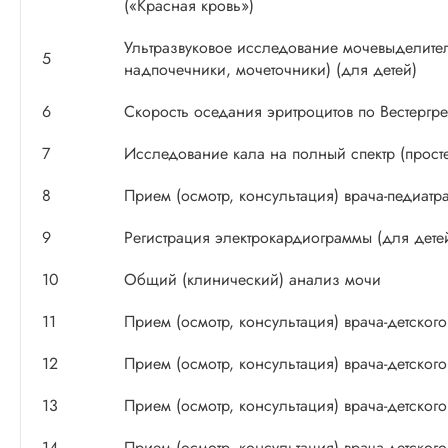
(«Красная кровь»)
Ультразвуковое исследование мочевыделител
5
надпочечники, мочеточники) (для детей)
6
Скорость оседания эритроцитов по Вестергр
7
Исследование кала на полный спектр (прост
8
Прием (осмотр, консультация) врача-педиатра
9
Регистрация электрокардиограммы (для дете
10
Общий (клинический) анализ мочи
11
Прием (осмотр, консультация) врача-детског
12
Прием (осмотр, консультация) врача-детског
13
Прием (осмотр, консультация) врача-детског
14
Прием (осмотр, консультация) врача-детског