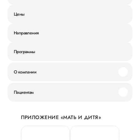
Цены
Направления
Программы
О компании
Миссия и ценности
Пациентам
Наши преимущества
Акции
История
ПРИЛОЖЕНИЕ «МАТЬ И ДИТЯ»
Личный кабинет
Новости
Персональные данные
Руководство