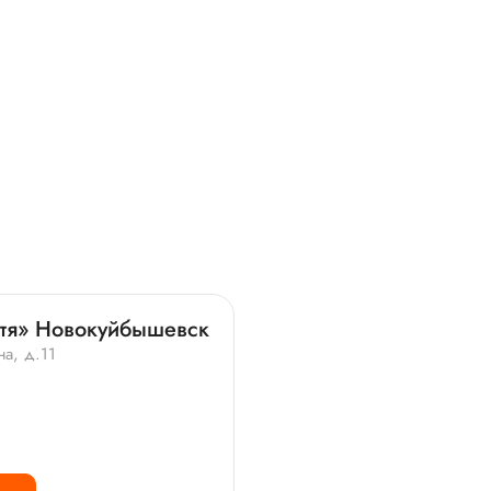
итя» Новокуйбышевск
а, д.11