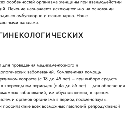
всех особенностей организма женщины при взаимодействии
ий. Лечение назначается исключительно на основании
водиться амбулаторно и стационарно. Наше
местными палатами.
 ГИНЕКОЛОГИЧЕСКИХ
 для проведения медикаментозного и
кологических заболеваний. Компетентная помощь
тивном возрасте (с 18 до 45 лет) – при выборе средств
в «переходном периоде« (с 45 до 55 лет) – для облегчения
озможных заболеваний, им обусловленных, в зрелом
систем и органов организма в период постменопаузы.
 профилактике всех возможных патологий репродуктивной